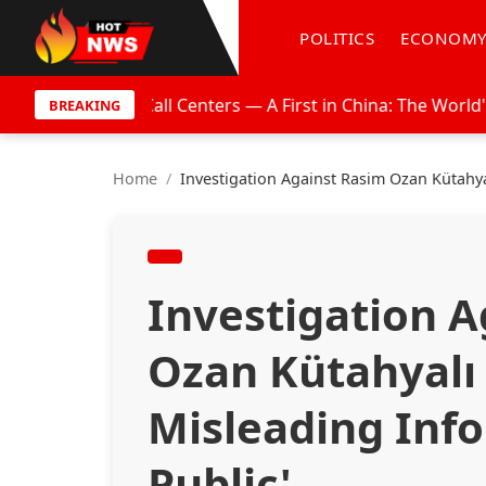
POLITICS
ECONOM
Centers — A First in China: The World's Youngest Artificia
BREAKING
Home
/
Investigation Against Rasim Ozan Kütahya
Investigation A
Ozan Kütahyalı 
Misleading Info
Public'