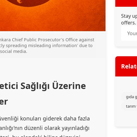
Stay u
offers.
kara Chief Public Prosecutor's Office against
icly spreading misleading information' due to
 social media.
Relat
tici Sağlığı Üzerine
gıda g
er
tarım
güvenliği konuları giderek daha fazla
lığı'nın düzenli olarak yayınladığı