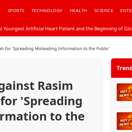
Y
SPORTS
TECHNOLOGY
HEALTH
SCIENCE
ENTE
l Heart Patient and the Beginning of Global Transformation
lı for 'Spreading Misleading Information to the Public'
Tren
gainst Rasim
for 'Spreading
rmation to the