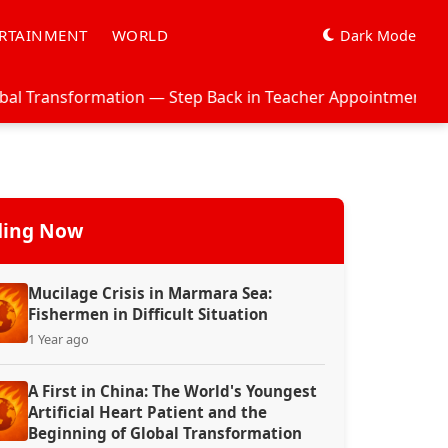
RTAINMENT
WORLD
Dark Mode
 — Step Back in Teacher Appointments: Ex Officio Appointme
ding Now
Mucilage Crisis in Marmara Sea:
Fishermen in Difficult Situation
1 Year ago
A First in China: The World's Youngest
Artificial Heart Patient and the
Beginning of Global Transformation